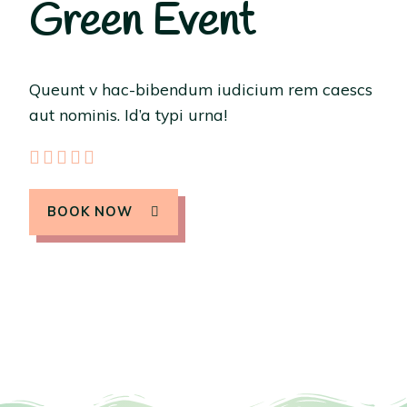
Green Event
Queunt v hac-bibendum iudicium rem caescs
aut nominis. Id’a typi urna!





BOOK NOW