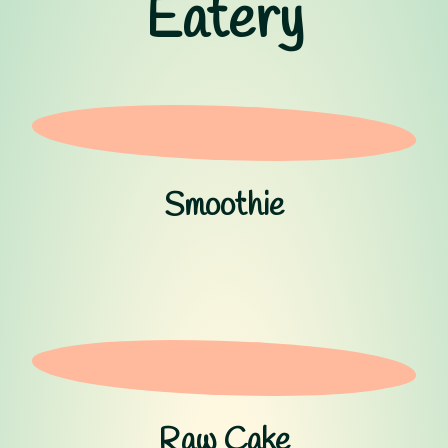
Eatery
Smoothie
Raw Cake