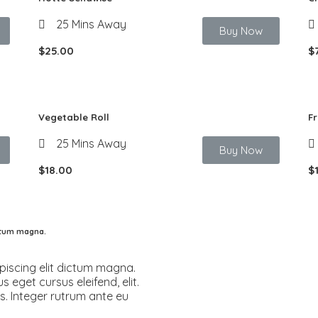
25 Mins Away
Buy Now
$25.00
$
Vegetable Roll
Fr
25 Mins Away
Buy Now
$18.00
$
ictum magna.
piscing elit dictum magna.
s eget cursus eleifend, elit.
s. Integer rutrum ante eu