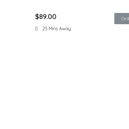
$89.00
Ord
25 Mins Away