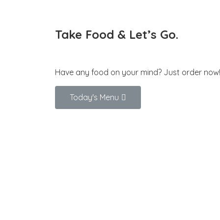
Take
Food
&
Let’s
Go.
Have any food on your mind?
Just order now
Today's Menu