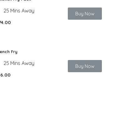
25 Mins Away
Buy Now
74.00
ench Fry
25 Mins Away
Buy Now
16.00