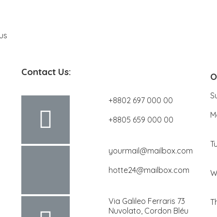
sus
Contact Us:
O
S
+8802 697 000 00
M
+8805 659 000 00
T
yourmail@mailbox.com
hotte24@mailbox.com
W
Via Galileo Ferraris 73
T
Nuvolato, Cordon Bléu