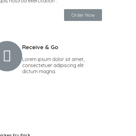
quis nostrud exercitation .
Order Now
Receive & Go
Lorem ipsum dolor sit amet,
consectetuer adipiscing elit
dictum magna.
hicken Fry Pack