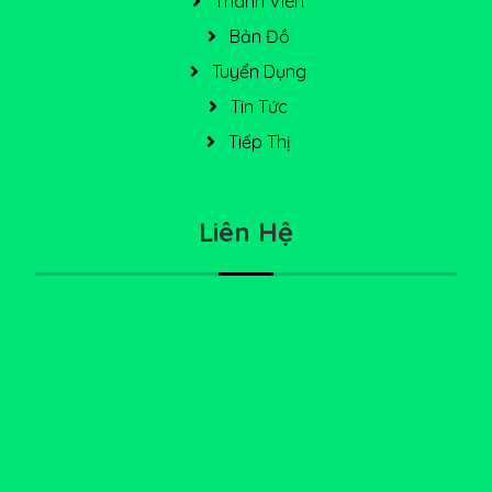
Thành Viên
Bản Đồ
Tuyển Dụng
Tin Tức
Tiếp Thị
Liên Hệ
228 Bùi Đình Tuý, Bình Thạnh
0898 515 534
info@diadiemanuong.net
0898515534