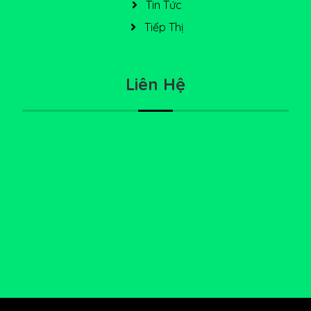
Tin Tức
Tiếp Thị
Liên Hệ
228 Bùi Đình Tuý, Bình Thạnh
0898 515 534
info@diadiemanuong.net
0898515534