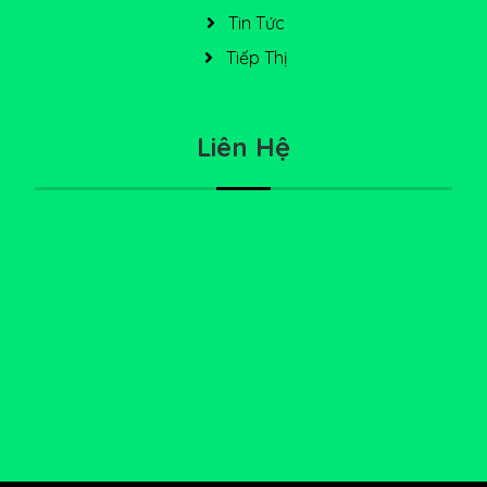
Tin Tức
Tiếp Thị
Liên Hệ
228 Bùi Đình Tuý, Bình Thạnh
0898 515 534
info@diadiemanuong.net
0898515534