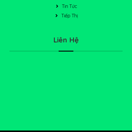
Tin Tức
Tiếp Thị
Liên Hệ
228 Bùi Đình Tuý, Bình Thạnh
0898 515 534
info@diadiemanuong.net
0898515534